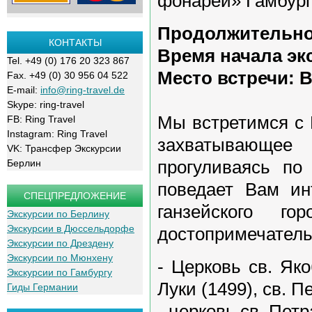
фонарей» Гамбурга
Продолжительнос
КОНТАКТЫ
Время начала эк
Tel. +49 (0) 176 20 323 867
Место встречи: 
Fax. +49 (0) 30 956 04 522
E-mail:
info@ring-travel.de
Skype: ring-travel
Мы встретимся с 
FB: Ring Travel
Instagram: Ring Travel
захватывающее 
VK: Трансфер Экскурсии
прогуливаясь по
Берлин
поведает Вам ин
СПЕЦПРЕДЛОЖЕНИЕ
ганзейского г
Экскурсии по Берлину
Экскурсии в Дюссельдорфе
достопримечатель
Экскурсии по Дрездену
Экскурсии по Мюнхену
- Церковь св. Як
Экскурсии по Гамбургу
Луки (1499), св. Пе
Гиды Германии
- церковь св. Петр