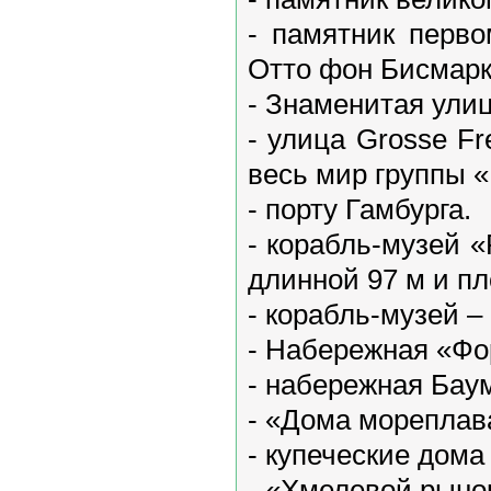
- памятник перво
Отто фон Бисмарк
- Знаменитая улиц
- улица Grosse Fr
весь мир группы «
- порту Гамбурга.
- корабль-музей 
длинной 97 м и пл
- корабль-музей –
- Набережная «Фо
- набережная Бау
- «Дома мореплав
- купеческие дома
- «Хмелевой рыно