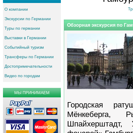
Т
О компании
Экскурсии по Германии
Обзорная экскурсия по Гам
Туры по германии
Выставки в Германии
Событийный туризм
Трансферы по Германии
Достопримечательности
Видео по городам
МЫ ПРИНИМАЕМ
Городская рат
Мёнкеберга, Р
Шпайхерштадт,