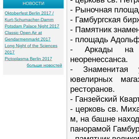
НОВОСТИ
- Рыночная площа
Oktoberfest Berlin 2017 /
- Гамбургская бир
Kurt-Schumacher-Damm
Potsdam Palace Night 2017
- Памятник знамен
Classic Open Air at
- площадь Адоль
Gendarmenmarkt 2017
Long Night of the Sciences
- Аркады на 
2017
неоренессанса.
Pictoplasma Berlin 2017
больше новостей
- Знаменитая 
ювелирных мага
ресторанов.
- Ганзейский Квар
- церковь св. Мих
м, на башне нахо
панорамой Гамбур
- памятник велик