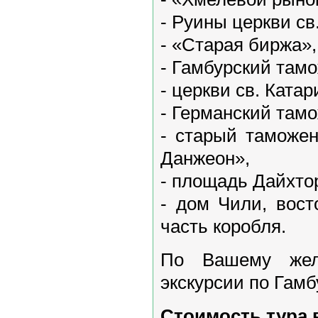
- Руины церкви св
- «Старая биржа»,
- Гамбурский там
- церкви св. Катар
- Германский там
- старый таможен
Данжеон»,
- площадь Дайхто
- дом Чили, вост
часть коробля.
По Вашему жел
экскурсии по Гамб
Стоимость тура 