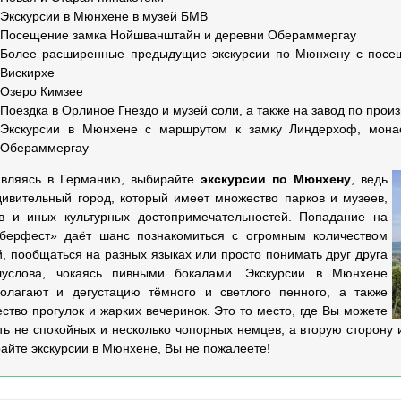
Экскурсии в Мюнхене в музей БМВ
Посещение замка Нойшванштайн и деревни Обераммергау
Более расширенные предыдущие экскурсии по Мюнхену с посе
Вискирхе
Озеро Кимзее
Поездка в Орлиное Гнездо и музей соли, а также на завод по прои
Экскурсии в Мюнхене с маршрутом к замку Линдерхоф, мона
Обераммергау
вляясь в Германию, выбирайте
экскурсии по Мюнхену
, ведь
дивительный город, который имеет множество парков и музеев,
в и иных культурных достопримечательностей. Попадание на
берфест» даёт шанс познакомиться с огромным количеством
, пообщаться на разных языках или просто понимать друг друга
луслова, чокаясь пивными бокалами. Экскурсии в Мюнхене
олагают и дегустацию тёмного и светлого пенного, а также
ство прогулок и жарких вечеринок. Это то место, где Вы можете
ть не спокойных и несколько чопорных немцев, а вторую сторону 
айте экскурсии в Мюнхене, Вы не пожалеете!