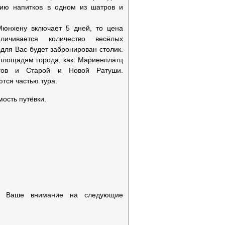
цию напитков в одном из шатров и
Мюнхену включает 5 дней, то цена
личивается количество весёлых
 для Вас будет забронирован столик.
 площадям города, как: Мариенплатц
огов и Старой и Новой Ратуши.
тся частью тура.
мость путёвки.
те Ваше внимание на следующие