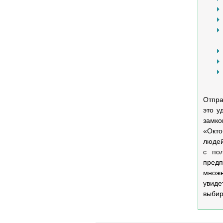
Отпра
это у
замко
«Окто
людей
с по
предп
множе
увиде
выбир