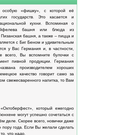
 особую «фишку», с которой её
гих государств. Это касается и
национальной кухни. Вспоминая о
 Эйфелева башня или блюда из
 Пизанская башня, а также – пицца и
вляется с Биг Беном и удивительным
тся у Вас Германия и, в частности,
е всего, Вы вспомните булочки с
мент пивной продукции. Германия
названа производителем хороших
Немецкое качество говорит само за
сом свежесваренного напитка, то Вам
«Октоберфест», который ежегодно
Мюнхене могут успешно сочетаться с
м деле. Скорее всего, новички даже
 пору года. Если Вы желали сделать
о, что надо.