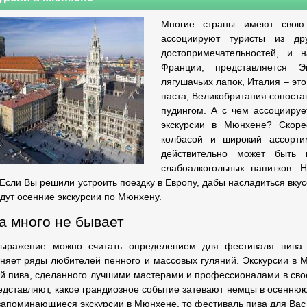
Многие страны имеют свою
ассоциируют туристы из дру
достопримечательностей, и 
Франции, представляется
лягушачьих лапок, Италия – это
паста, Великобритания сопоста
пудингом. А с чем ассоциируе
экскурсии в Мюнхене? Скоре
колбасой и широкий ассорти
действительно может быть 
слабоалкогольных напитков. 
 Если Вы решили устроить поездку в Европу, дабы насладиться вку
дут осенние экскурсии по Мюнхену.
а много не бывает
выражение можно считать определением для фестиваля пива 
няет ряды любителей пенного и массовых гуляний. Экскурсии в 
й пива, сделанного лучшими мастерами и профессионалами в своё
едставляют, какое грандиозное событие затевают немцы в осеннюю
запоминающиеся экскурсии в Мюнхене, то фестиваль пива для Вас т