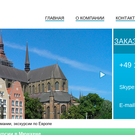
ГЛАВНАЯ
О КОМПАНИИ
КОНТАК
ЗАКА
+49 
Skype
E-mail
мании, экскурсии по Европе
урсии в Мюнхене