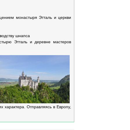
щением монастыря Этталь и церкви
зводству шнапса
стырю Этталь и деревне мастеров
их характера. Отправляясь в Европу,