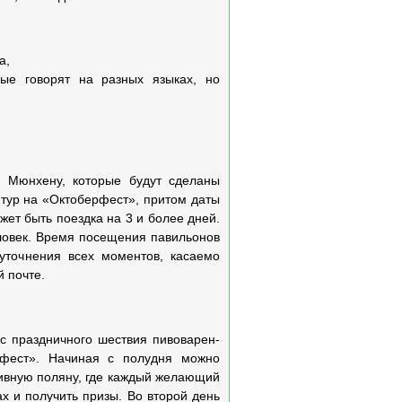
а,
рые говорят на разных языках, но
по Мюнхену, которые будут сделаны
 тур на «Октоберфест», притом даты
жет быть поездка на 3 и более дней.
ловек. Время посещения павильонов
 уточнения всех моментов, касаемо
й почте.
с праздничного шествия пивоварен-
рфест». Начиная с полудня можно
ивную поляну, где каждый желающий
ах и получить призы. Во второй день