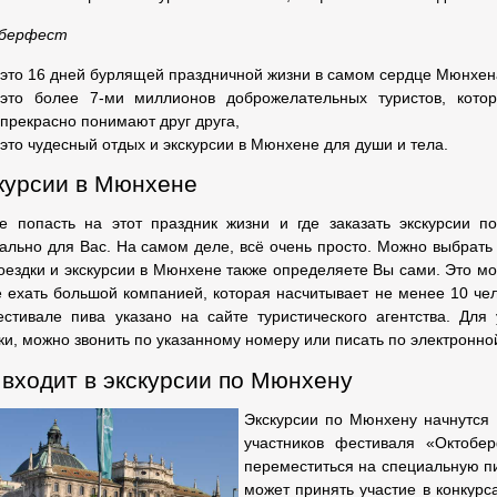
берфест
это 16 дней бурлящей праздничной жизни в самом сердце Мюнхен
это более 7-ми миллионов доброжелательных туристов, кото
прекрасно понимают друг друга,
это чудесный отдых и экскурсии в Мюнхене для души и тела.
курсии в Мюнхене
е попасть на этот праздник жизни и где заказать экскурсии 
ально для Вас. На самом деле, всё очень просто. Можно выбрать
оездки и экскурсии в Мюнхене также определяете Вы сами. Это мо
 ехать большой компанией, которая насчитывает не менее 10 че
стивале пива указано на сайте туристического агентства. Для
ки, можно звонить по указанному номеру или писать по электронно
 входит в экскурсии по Мюнхену
Экскурсии по Мюнхену начнутся 
участников фестиваля «Октобе
переместиться на специальную п
может принять участие в конкурс