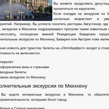
Вы можете продолжить дегуста
прокатиться на каруселях.
Если поездка на экскурсии по 
несколько возрастает и уве
риятий. Например, Вы успеете посетить ресторан Августинер, где
, экскурсии в Мюнхене подразумевают прогулки таким известным
нигсплатц, посещение зимней Резиденции баварских герц
нительные экскурсии по Мюнхену, Баварии или Австрии тоже являю
ная новость для туристов: билеты на «Октоберфест» входят в стои
стоимость не включаются:
перелёт
оформление визы и страховки
входные билеты
заказ экскурсии по Мюнхену
олнительные экскурсии по Мюнхену
 Вы ищете интересные экскурсии в Мюнхене, то обрати
примечательности, которыми богат город:
Новая и Старая пинакотеки