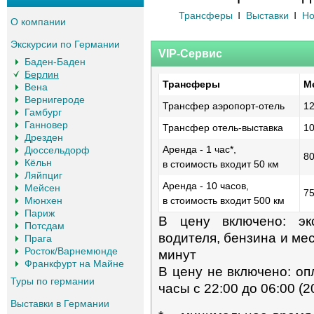
Трансферы
Выставки
Но
О компании
Экскурсии по Германии
VIP-Сервис
Баден-Баден
Берлин
Трансферы
М
Вена
Вернигероде
Трансфер аэропорт-отель
12
Гамбург
Ганновер
Трансфер отель-выставка
10
Дрезден
Аренда - 1 час*,
Дюссельдорф
80
Кёльн
в стоимость входит 50 км
Ляйпциг
Аренда - 10 часов,
Мейсен
75
Мюнхен
в стоимость входит 500 км
Париж
В цену включено: эк
Потсдам
водителя, бензина и ме
Прага
Росток/Варнемюнде
минут
Франкфурт на Майне
В цену не включено: оп
Туры по германии
часы с 22:00 до 06:00 (2
Выставки в Германии