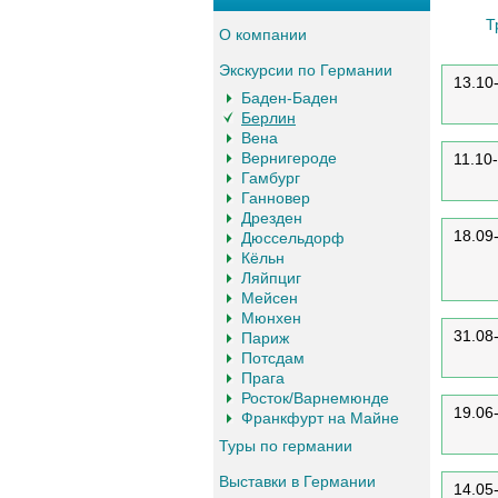
Т
О компании
Экскурсии по Германии
13.10
Баден-Баден
Берлин
Вена
Вернигероде
11.10
Гамбург
Ганновер
Дрезден
18.09
Дюссельдорф
Кёльн
Ляйпциг
Мейсен
Мюнхен
31.08
Париж
Потсдам
Прага
Росток/Варнемюнде
19.06
Франкфурт на Майне
Туры по германии
Выставки в Германии
14.05