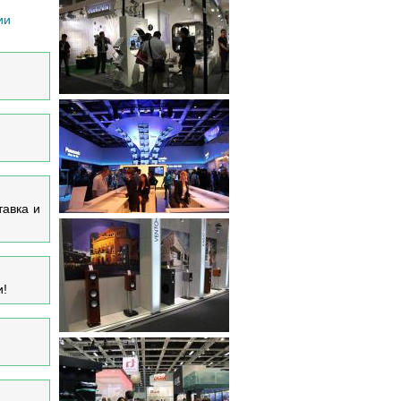
ии
тавка и
и!